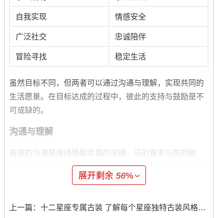
自我实现
情感安全
广泛社交
忠诚陪伴
冒险寻找
稳定生活
虽然目标不同，但两者可以通过沟通与理解，实现共同的
生活愿景。在目标达成的过程中，彼此的支持与鼓励是不
可或缺的。
沟通与理解
有效的沟通是维持婚姻幸福的关键。马的直率与狗的敏
感，可能在某些情况下造成误解。马狗组合需要特别注重
展开剩余
56
%
沟通技巧，避免因小事产生矛盾。
马在表达意见时可以多考虑狗的感受；而狗则需要勇于表
上一篇：
十二星座专属古装 了解每个星座独特古装风格与文化背景
达自己的需求。通过开放的沟通，双方能够更好地理解对