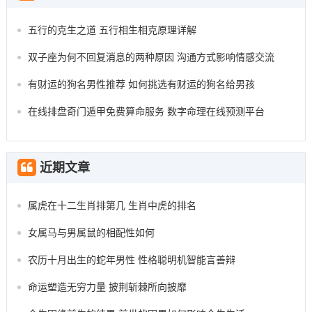
情感管理。
五行的克生之道 五行相生相克原理详解
这种分工不仅能够提高效率，也能让每个人在各自的角色
双子座为何不回复消息的两种原因 沟通方式影响情感交流
中找到满足感。通过合理的分工，马狗组合能够更好地享
有财运的狗名男性推荐 如何挑选有财运的狗名给男孩
受家庭生活。
在线排盘奇门遁甲免费算命服务 数字命理在线预测平台
培养共同的价值观
价值观的统一是婚姻长久的保障。马与狗在生活中应共同
介绍与培养相似的价值观。这包括对家庭、事业、教育等
近期文章
方面的看法。
属虎在十二生肖排第几 生肖中虎的排名
双方可以在孩子教育问题上达成共识，形成一致的教育理
女属马与男属鼠的相配性如何
念。通过共同的价值观，马狗组合能够更好地应对生活中
的各种挑战。
农历十月出生的蛇年男性 性格聪明机智能言善辩
命运塑造无穷力量 披荆斩棘所向披靡