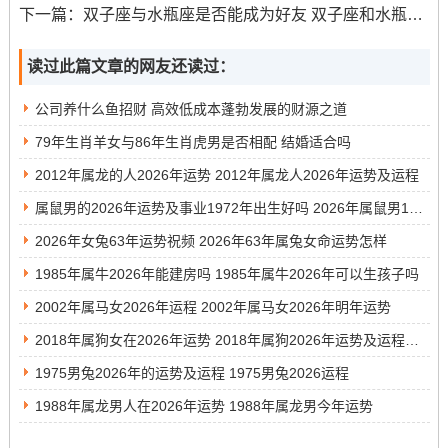
下一篇：
双子座与水瓶座是否能成为好友 双子座和水瓶座适合当朋友的原因是什么
方，减少误会，增强感情。
情感支持与信任
读过此篇文章的网友还读过：
信任是婚姻的基石。马与狗在情感支持上各有侧重。马给
公司养什么鱼招财 高效低成本蓬勃发展的财源之道
予狗的是追求梦想的勇气，而狗则给予马的是无条件的信
79年生肖羊女与86年生肖虎男是否相配 结婚适合吗
任与支持。
2012年属龙的人2026年运势 2012年属龙人2026年运势及运程
这种情感上的相互依赖，使得马狗组合能够在面对生活的
属鼠男的2026年运势及事业1972年出生好吗 2026年属鼠男1972年出生的全年的运势
挑战时携手共进。信任的建立需要时间和经历，然而一旦
2026年女兔63年运势祝频 2026年63年属兔女命运势怎样
建立，将会为婚姻带来持久的幸福。
1985年属牛2026年能建房吗 1985年属牛2026年可以生孩子吗
共同的兴趣爱好
2002年属马女2026年运程 2002年属马女2026年明年运势
2018年属狗女在2026年运势 2018年属狗2026年运势及运程每月运程
共同的兴趣爱好能够增进夫妻之间的感情。马喜欢运动与
1975男兔2026年的运势及运程 1975男兔2026运程
冒险，而狗则喜欢安静与陪伴。在这方面，双方可以找到
平衡点，共同参与一些活动。
1988年属龙男人在2026年运势 1988年属龙男今年运势
马可以带着狗去参加户外活动，而狗则可以邀请马一起享