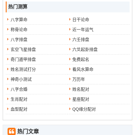
受家庭聚会。通过共同的兴趣，双方能够加深了解，增进
热门测算
感情。
八字算命
日干论命
应对挑战的策略
称骨论命
近一年运气
八字排盘
六壬排盘
玄空飞星排盘
六爻起卦排盘
婚姻中难免会遇到挑战。马的冒险精神与狗的稳重性格，
奇门遁甲排盘
免费起名
在应对困难时可以形成互补。马可以带领狗迎接挑战，而
姓名测试打分
看风水算命
狗则可以提供稳定的情感支持。
神奇小测试
万历年
面对问题时双方应保持冷静，共同寻找解决方案。马可以
八字合婚
姓名配对
学习狗的耐心，而狗则可以借鉴马的果敢。通过这种互
生肖配对
星座配对
补，夫妻可以更好地应对生活的风风雨雨。
血型配对
QQ缘分配对
家庭角色的分工
在家庭生活中，合理的角色分工可以提高生活质量。马可
热门文章
以负责外出工作与经济支持，而狗则可以承担家庭事务与