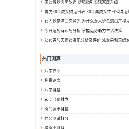
周公解梦房屋改造 梦境指引实现家居升级
女人梦见满口牙掉光 为什么女人梦见满口牙掉
今日运势解读与分析 掌握运势助力生活决策
处女男与天蝎女婚配分析及评价 处女男和天蝎
热门测算
八字算命
称骨论命
八字排盘
玄空飞星排盘
奇门遁甲排盘
姓名测试打分
神奇小测试