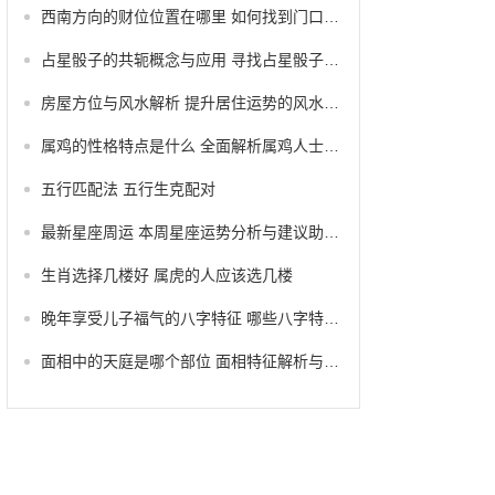
西南方向的财位位置在哪里 如何找到门口西南边的财位
占星骰子的共轭概念与应用 寻找占星骰子的占卜技巧与解析
房屋方位与风水解析 提升居住运势的风水秘籍
属鸡的性格特点是什么 全面解析属鸡人士的性格特征与行为习惯
五行匹配法 五行生克配对
最新星座周运 本周星座运势分析与建议助你把握好运气
生肖选择几楼好 属虎的人应该选几楼
晚年享受儿子福气的八字特征 哪些八字特征能使晚年享儿子福气
面相中的天庭是哪个部位 面相特征解析与部位辨认