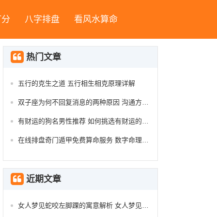
打分
八字排盘
看风水算命
热门文章
五行的克生之道 五行相生相克原理详解
双子座为何不回复消息的两种原因 沟通方式影响情感交流
有财运的狗名男性推荐 如何挑选有财运的狗名给男孩
在线排盘奇门遁甲免费算命服务 数字命理在线预测平台
近期文章
女人梦见蛇咬左脚踝的寓意解析 女人梦见被蛇咬的心理解读