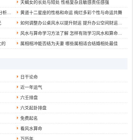
天蝎女的长处与短处 性格复杂且敏感责任感强
属虎86年虎女财运日表 86年属虎女性日常财运分析与趋势解读
黄道十二星座的性格和命运 绚烂多彩个性与命运共舞
光
如何调整办公桌风水以提升财运 提升办公空间财运的风水布局秘诀
风水与算命学习方法了解 怎样有效学习风水和算命技巧
女的
属相相冲能否结为夫妻 哪些属相适合结婚相处最佳
日干论命
近一年运气
六壬排盘
六爻起卦排盘
免费起名
看风水算命
万历年