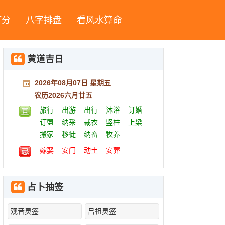
打分
八字排盘
看风水算命
黄道吉日
2026年08月07日 星期五
农历2026六月廿五
旅行
出游
出行
沐浴
订婚
订盟
纳采
裁衣
竖柱
上梁
搬家
移徙
纳畜
牧养
嫁娶
安门
动土
安葬
占卜抽签
观音灵签
吕祖灵签